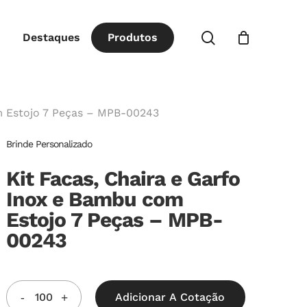
Close
procurar
Destaques
P
r
o
d
u
t
o
s
Cart
m Estojo 7 Peças – MPB-00243
Brinde Personalizado
Kit Facas, Chaira e Garfo
Inox e Bambu com
Estojo 7 Peças – MPB-
00243
Adicionar A Cotação