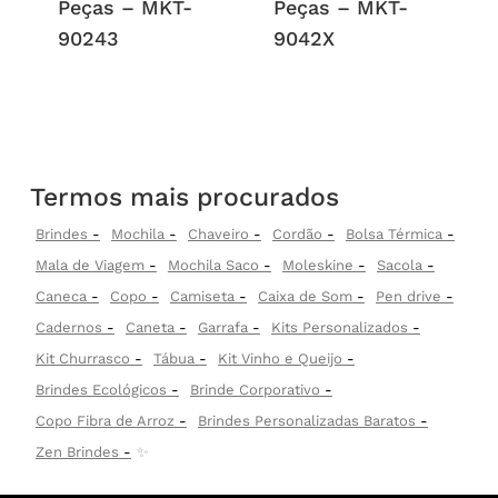
Peças – MKT-
Peças – MKT-
90243
9042X
Termos mais procurados
Brindes
Mochila
Chaveiro
Cordão
Bolsa Térmica
Mala de Viagem
Mochila Saco
Moleskine
Sacola
Caneca
Copo
Camiseta
Caixa de Som
Pen drive
Cadernos
Caneta
Garrafa
Kits Personalizados
Kit Churrasco
Tábua
Kit Vinho e Queijo
Brindes Ecológicos
Brinde Corporativo
Copo Fibra de Arroz
Brindes Personalizadas Baratos
Zen Brindes
✨