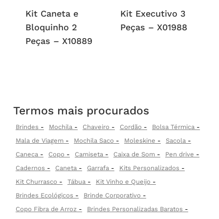
Kit Caneta e
Kit Executivo 3
Bloquinho 2
Peças – X01988
Peças – X10889
Termos mais procurados
Brindes
Mochila
Chaveiro
Cordão
Bolsa Térmica
Mala de Viagem
Mochila Saco
Moleskine
Sacola
Caneca
Copo
Camiseta
Caixa de Som
Pen drive
Cadernos
Caneta
Garrafa
Kits Personalizados
Kit Churrasco
Tábua
Kit Vinho e Queijo
Brindes Ecológicos
Brinde Corporativo
Copo Fibra de Arroz
Brindes Personalizadas Baratos