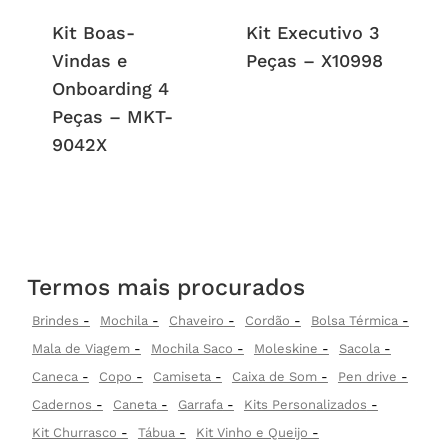
Kit Boas-
Kit Executivo 3
Vindas e
Peças – X10998
Onboarding 4
Peças – MKT-
9042X
Termos mais procurados
Brindes
Mochila
Chaveiro
Cordão
Bolsa Térmica
Mala de Viagem
Mochila Saco
Moleskine
Sacola
Caneca
Copo
Camiseta
Caixa de Som
Pen drive
Cadernos
Caneta
Garrafa
Kits Personalizados
Kit Churrasco
Tábua
Kit Vinho e Queijo