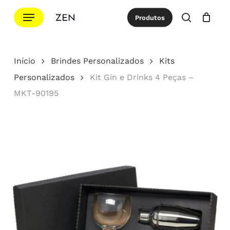
Ir
Menu
Produtos
para
procurar
Cotação
Close
Cart
o
conteúdo
Início
Brindes Personalizados
Kits
principal
Personalizados
Kit Gin e Drinks 4 Peças –
MKT-90195