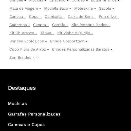
Brindes
Mochila
Chaveiro
Cordão
Bolsa Térmica
Mala de Viagem
Mochila Saco
Moleskine
Sacola
Caneca
Copo
Camiseta
Caixa de Som
Pen drive
Cadernos
Caneta
Garrafa
Kits Personalizados
Kit Churrasco
Tábua
Kit Vinho e Queijo
Brindes Ecológicos
Brinde Corporativo
Copo Fibra de Arroz
Brindes Personalizadas Baratos
Zen Brindes
✨
Destaques
Mochilas
Garrafas Personalizadas
Canecas e Copos