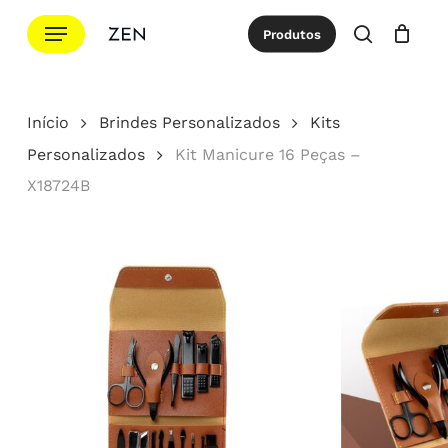
Ir
Menu
Produtos
para
procurar
Cotação
Close
Cart
o
conteúdo
Início
Brindes Personalizados
Kits
principal
Personalizados
Kit Manicure 16 Peças –
X18724B