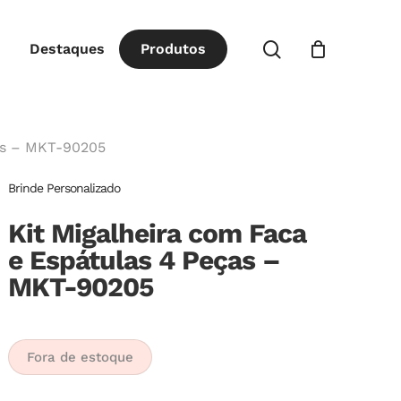
Close
procurar
Destaques
P
r
o
d
u
t
o
s
Cart
ças – MKT-90205
Brinde Personalizado
Kit Migalheira com Faca
e Espátulas 4 Peças –
MKT-90205
Fora de estoque