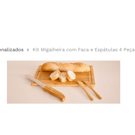
Cotação
onalizados
Kit Migalheira com Faca e Espátulas 4 Pe
echar.