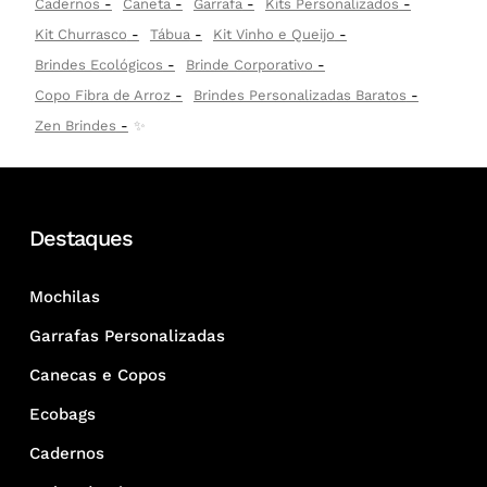
Cadernos
Caneta
Garrafa
Kits Personalizados
Kit Churrasco
Tábua
Kit Vinho e Queijo
Brindes Ecológicos
Brinde Corporativo
Copo Fibra de Arroz
Brindes Personalizadas Baratos
Zen Brindes
✨
Destaques
Mochilas
Garrafas Personalizadas
Canecas e Copos
Ecobags
Cadernos