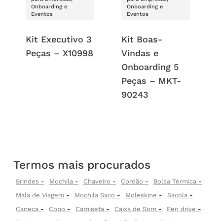
Onboarding e
Onboarding e
Eventos
Eventos
Kit Executivo 3
Kit Boas-
Peças – X10998
Vindas e
Onboarding 5
Peças – MKT-
90243
Termos mais procurados
Brindes
Mochila
Chaveiro
Cordão
Bolsa Térmica
Mala de Viagem
Mochila Saco
Moleskine
Sacola
Caneca
Copo
Camiseta
Caixa de Som
Pen drive