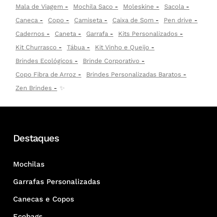
Mala de Viagem
Mochila Saco
Moleskine
Sacola
Caneca
Copo
Camiseta
Caixa de Som
Pen drive
Cadernos
Caneta
Garrafa
Kits Personalizados
Kit Churrasco
Tábua
Kit Vinho e Queijo
Brindes Ecológicos
Brinde Corporativo
Copo Fibra de Arroz
Brindes Personalizadas Baratos
Zen Brindes
✨
Destaques
Mochilas
Garrafas Personalizadas
Canecas e Copos
Ecobags