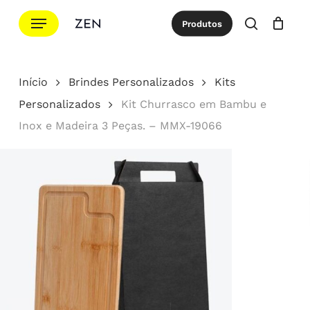
Ir
Menu
Produtos
para
procurar
Cotação
Close
Cart
o
conteúdo
Início
Brindes Personalizados
Kits
principal
Personalizados
Kit Churrasco em Bambu e
Inox e Madeira 3 Peças. – MMX-19066