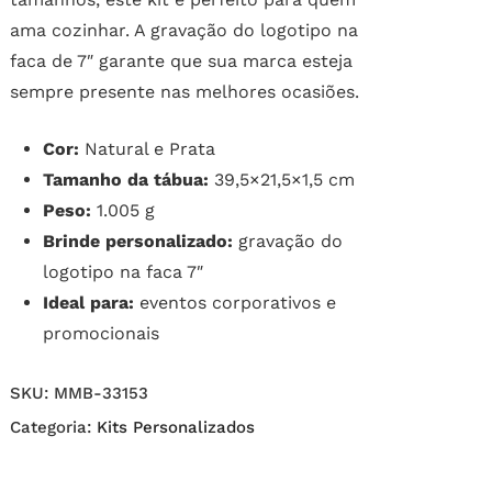
ama cozinhar. A gravação do logotipo na
faca de 7″ garante que sua marca esteja
sempre presente nas melhores ocasiões.
Cor:
Natural e Prata
Tamanho da tábua:
39,5×21,5×1,5 cm
Peso:
1.005 g
Brinde personalizado:
gravação do
logotipo na faca 7″
Ideal para:
eventos corporativos e
promocionais
SKU:
MMB-33153
Categoria:
Kits Personalizados