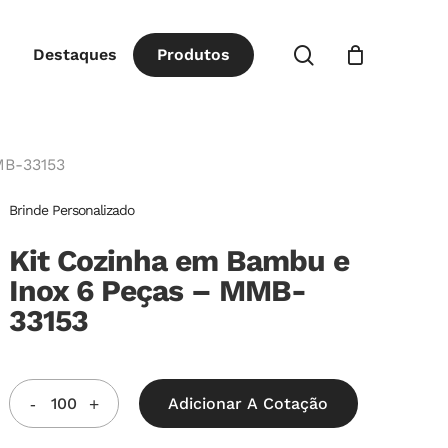
Close
procurar
Destaques
P
r
o
d
u
t
o
s
Cart
MB-33153
Brinde Personalizado
Kit Cozinha em Bambu e
Inox 6 Peças – MMB-
33153
Adicionar A Cotação