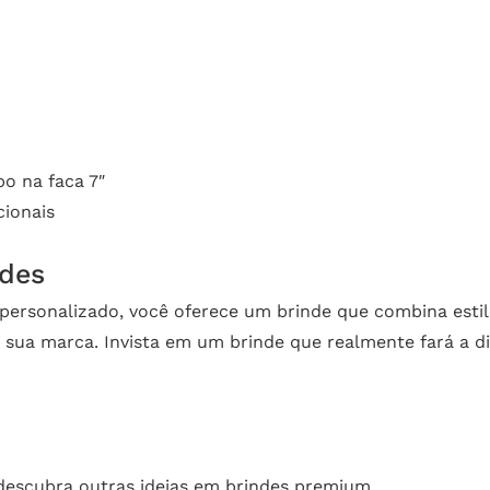
o na faca 7″
ionais
ndes
ersonalizado, você oferece um brinde que combina estilo,
 sua marca. Invista em um brinde que realmente fará a 
descubra outras ideias em
brindes premium
.