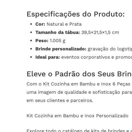
Especificações do Produto:
Cor:
Natural e Prata
Tamanho da tábua:
39,5×21,5×1,5 cm
Peso:
1.005 g
Brinde personalizado:
gravação do logotip
Ideal para:
eventos corporativos e promoc
Eleve o Padrão dos Seus Bri
Com o Kit Cozinha em Bambu e Inox 6 Peças p
uma imagem de qualidade e sofisticação para
em seus clientes e parceiros.
Kit Cozinha em Bambu e Inox Personalizado
Explore todo o catálogo de
kits de brindes
e 