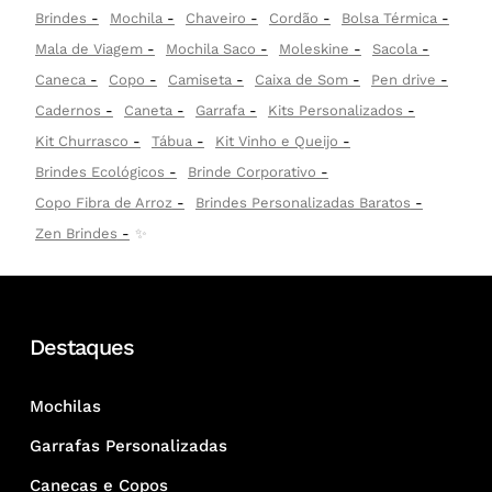
Brindes
Mochila
Chaveiro
Cordão
Bolsa Térmica
Mala de Viagem
Mochila Saco
Moleskine
Sacola
Caneca
Copo
Camiseta
Caixa de Som
Pen drive
Cadernos
Caneta
Garrafa
Kits Personalizados
Kit Churrasco
Tábua
Kit Vinho e Queijo
Brindes Ecológicos
Brinde Corporativo
Copo Fibra de Arroz
Brindes Personalizadas Baratos
Zen Brindes
✨
Destaques
Mochilas
Garrafas Personalizadas
Canecas e Copos