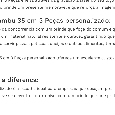
 3 Peças é feita através da gravação a laser do seu logot
 o brinde um presente memorável e que reforça a image
ambu 35 cm 3 Peças personalizado:
e da concorrência com um brinde que foge do comum e qu
m material natural resistente e durável, garantindo que 
a servir pizzas, petiscos, queijos e outros alimentos, to
 cm 3 Peças personalizado oferece um excelente custo-b
 a diferença:
izado é a escolha ideal para empresas que desejam prese
ve seu evento a outro nível com um brinde que une pratic