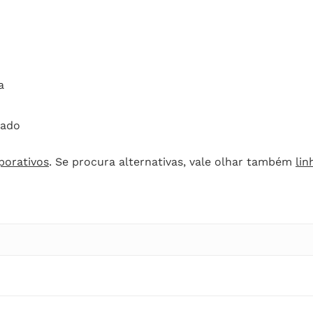
a
zado
rporativos
. Se procura alternativas, vale olhar também
li