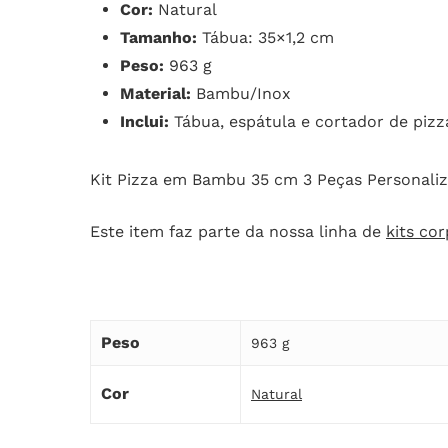
Cor:
Natural
Tamanho:
Tábua: 35×1,2 cm
Peso:
963 g
Material:
Bambu/Inox
Inclui:
Tábua, espátula e cortador de pizz
Kit Pizza em Bambu 35 cm 3 Peças Personali
Este item faz parte da nossa linha de
kits co
Peso
963 g
Cor
Natural