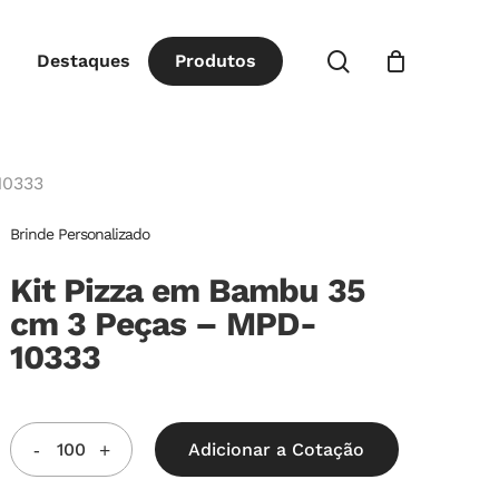
Close
procurar
Destaques
P
r
o
d
u
t
o
s
Cart
10333
Brinde Personalizado
Kit Pizza em Bambu 35
cm 3 Peças – MPD-
10333
Adicionar a Cotação