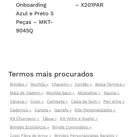
Onboarding
– X201PAR
Azul e Preto 5
Peças – MKT-
9045Q
Termos mais procurados
Brindes
Mochila
Chaveiro
Cordão
Bolsa Térmica
Mala de Viagem
Mochila Saco
Moleskine
Sacola
Caneca
Copo
Camiseta
Caixa de Som
Pen drive
Cadernos
Caneta
Garrafa
Kits Personalizados
Kit Churrasco
Tábua
Kit Vinho e Queijo
Brindes Ecológicos
Brinde Corporativo
Copo Fibra de Arroz
Brindes Personalizadas Baratos