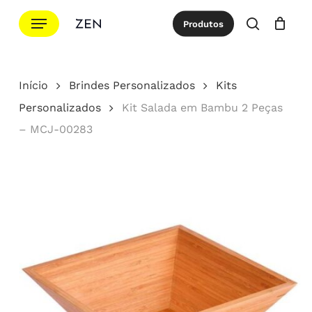
Ir
Menu
Produtos
para
procurar
Cotação
Close
Cart
o
conteúdo
Início
Brindes Personalizados
Kits
principal
Personalizados
Kit Salada em Bambu 2 Peças
– MCJ-00283