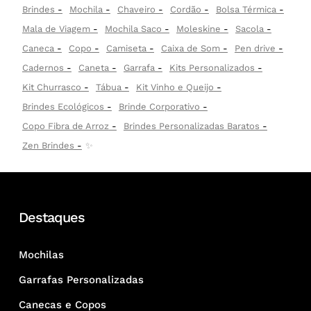
Brindes
Mochila
Chaveiro
Cordão
Bolsa Térmica
Mala de Viagem
Mochila Saco
Moleskine
Sacola
Caneca
Copo
Camiseta
Caixa de Som
Pen drive
Cadernos
Caneta
Garrafa
Kits Personalizados
Kit Churrasco
Tábua
Kit Vinho e Queijo
Brindes Ecológicos
Brinde Corporativo
Copo Fibra de Arroz
Brindes Personalizadas Baratos
Zen Brindes
✨
Destaques
Mochilas
Garrafas Personalizadas
Canecas e Copos