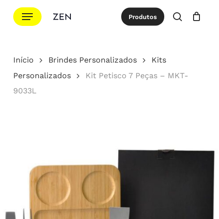
Ir
Menu
Produtos
para
procurar
Cotação
Close
Cart
o
conteúdo
Início
Brindes Personalizados
Kits
principal
Personalizados
Kit Petisco 7 Peças – MKT-
9033L