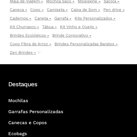
Mala de Viagem
Mochila Saco
Moleskine
Sacola
Caneca
Copo
Camiseta
Caixa de Som
Pen drive
Cadernos
Caneta
Garrafa
Kits Personalizados
Kit Churrasco
Tábua
Kit Vinho e Queijo
Brindes Ecológicos
Brinde Corporativo
Copo Fibra de Arroz
Brindes Personalizadas Baratos
Zen Brindes
✨
Destaques
Mochilas
Garrafas Personalizadas
Canecas e Copos
Ecobags