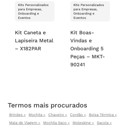
Kits Personalizados
Kits Personalizados
para Empresas,
para Empresas,
Onboarding e
Onboarding e
Eventos
Eventos
Kit Caneta e
Kit Boas-
Lapiseira Metal
Vindas e
– X182PAR
Onboarding 5
Peças – MKT-
90241
Termos mais procurados
Brindes
Mochila
Chaveiro
Cordão
Bolsa Térmica
Mala de Viagem
Mochila Saco
Moleskine
Sacola