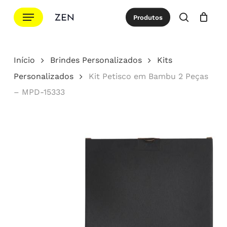
Ir
Menu
Produtos
para
procurar
Cotação
Close
Cart
o
conteúdo
Início
Brindes Personalizados
Kits
principal
Personalizados
Kit Petisco em Bambu 2 Peças
– MPD-15333