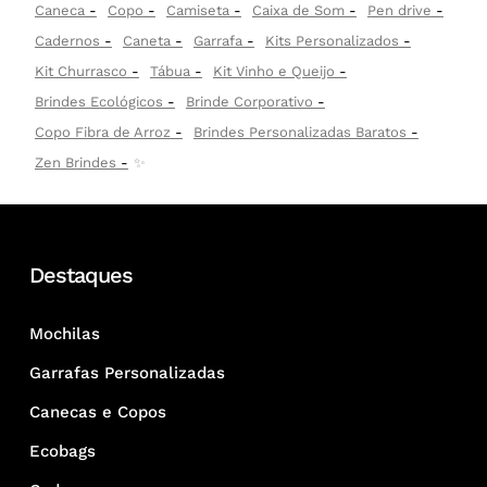
Caneca
Copo
Camiseta
Caixa de Som
Pen drive
Cadernos
Caneta
Garrafa
Kits Personalizados
Kit Churrasco
Tábua
Kit Vinho e Queijo
Brindes Ecológicos
Brinde Corporativo
Copo Fibra de Arroz
Brindes Personalizadas Baratos
Zen Brindes
✨
Destaques
Mochilas
Garrafas Personalizadas
Canecas e Copos
Ecobags