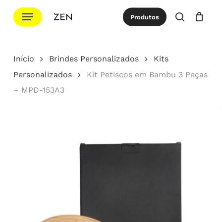
Ir
Menu
Produtos
para
procurar
Cotação
Close
Cart
o
conteúdo
Início
Brindes Personalizados
Kits
principal
Personalizados
Kit Petiscos em Bambu 3 Peças
– MPD-153A3