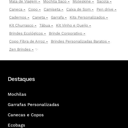
Mala de Viagem
Mochila Saco
Moleskine
Sacola
Caneca
Copo
Camiseta
Caixa de Som
Pen drive
Cadernos
Caneta
Garrafa
Kits Personalizados
Kit Churrasco
Tábua
Kit Vinho e Queijo
Brindes Ecológicos
Brinde Corporativo
Copo Fibra de Arroz
Brindes Personalizadas Baratos
Zen Brindes
✨
Destaques
Mochilas
Garrafas Personalizadas
Canecas e Copos
Ecobags