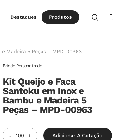
Close
procurar
Destaques
P
r
o
d
u
t
o
s
Cart
u e Madeira 5 Peças – MPD-00963
Brinde Personalizado
Kit Queijo e Faca
Santoku em Inox e
Bambu e Madeira 5
Peças – MPD-00963
Adicionar A Cotação