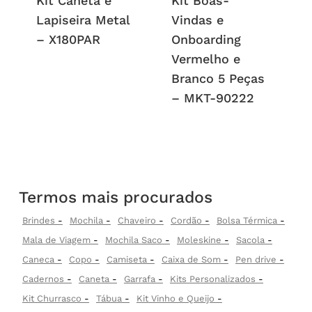
Kit Caneta e
Kit Boas-
Lapiseira Metal
Vindas e
– X180PAR
Onboarding
Vermelho e
Branco 5 Peças
– MKT-90222
Termos mais procurados
Brindes
Mochila
Chaveiro
Cordão
Bolsa Térmica
Mala de Viagem
Mochila Saco
Moleskine
Sacola
Caneca
Copo
Camiseta
Caixa de Som
Pen drive
Cadernos
Caneta
Garrafa
Kits Personalizados
Kit Churrasco
Tábua
Kit Vinho e Queijo