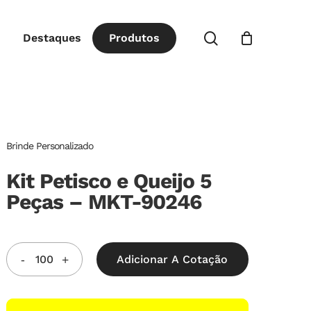
Close
procurar
Destaques
P
r
o
d
u
t
o
s
Cart
Brinde Personalizado
Kit Petisco e Queijo 5
Peças – MKT-90246
Adicionar A Cotação