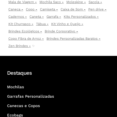
Mala de Viagem
Mochila Saco
Moleskine
Sacola
Caneca
Copo
Camiseta
Caixa de Som
Pen drive
Cadernos
Caneta
Garrafa
Kits Personalizados
Kit Churrasco
Tábua
Kit Vinho e Queijo
Brindes Ecológicos
Brinde Corporativo
Copo Fibra de Arroz
Brindes Personalizadas Baratos
Zen Brindes
✨
Destaques
Mochilas
Garrafas Personalizadas
Canecas e Copos
Ecobags