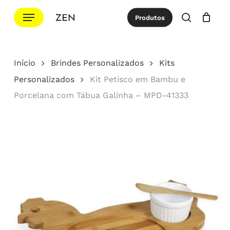
Ir
Menu
Produtos
para
procurar
Cotação
Close
Cart
o
conteúdo
Início
Brindes Personalizados
Kits
principal
Personalizados
Kit Petisco em Bambu e
Porcelana com Tábua Galinha – MPD-41333