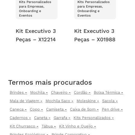
Kits Personalizados
Kits Personalizados
para Empresas,
para Empresas,
Onboarding e
Onboarding e
Eventos
Eventos
Kit Executivo 3
Kit Executivo 3
Peças – X12214
Peças – X01988
Termos mais procurados
Brindes
Mochila
Chaveiro
Cordão
Bolsa Térmica
Mala de Viagem
Mochila Saco
Moleskine
Sacola
Caneca
Copo
Camiseta
Caixa de Som
Pen drive
Cadernos
Caneta
Garrafa
Kits Personalizados
Kit Churrasco
Tábua
Kit Vinho e Queijo
Brindes Ecológicos
Brinde Corporativo