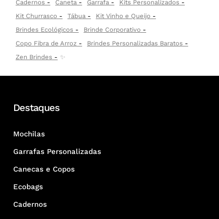
Cadernos
Caneta
Garrafa
Kits Personalizados
Kit Churrasco
Tábua
Kit Vinho e Queijo
Brindes Ecológicos
Brinde Corporativo
Copo Fibra de Arroz
Brindes Personalizadas Baratos
Zen Brindes
✨
Destaques
Mochilas
Garrafas Personalizadas
Canecas e Copos
Ecobags
Cadernos