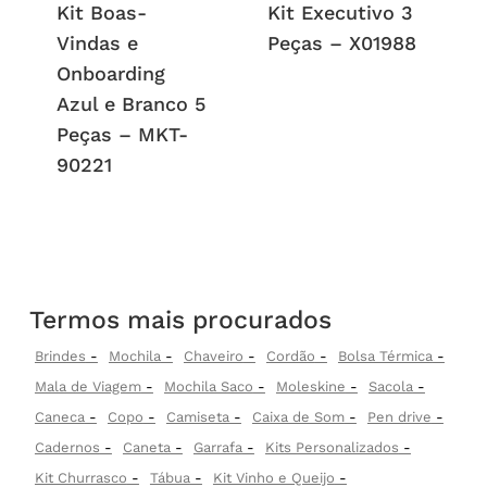
Kit Boas-
Kit Executivo 3
Vindas e
Peças – X01988
Onboarding
Azul e Branco 5
Peças – MKT-
90221
Termos mais procurados
Brindes
Mochila
Chaveiro
Cordão
Bolsa Térmica
Mala de Viagem
Mochila Saco
Moleskine
Sacola
Caneca
Copo
Camiseta
Caixa de Som
Pen drive
Cadernos
Caneta
Garrafa
Kits Personalizados
Kit Churrasco
Tábua
Kit Vinho e Queijo