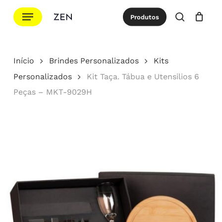
Ir
Menu
Produtos
para
procurar
Cotação
Close
Cart
o
conteúdo
Início
Brindes Personalizados
Kits
principal
Personalizados
Kit Taça. Tábua e Utensilios 6
Peças – MKT-9029H