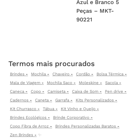
Azul e Branco 5
Peças – MKT-
90221
Termos mais procurados
Brindes
Mochila
Chaveiro
Cordão
Bolsa Térmica
Mala de Viagem
Mochila Saco
Moleskine
Sacola
Caneca
Copo
Camiseta
Caixa de Som
Pen drive
Cadernos
Caneta
Garrafa
Kits Personalizados
Kit Churrasco
Tábua
Kit Vinho e Queijo
Brindes Ecológicos
Brinde Corporativo
Copo Fibra de Arroz
Brindes Personalizadas Baratos
Zen Brindes
✨