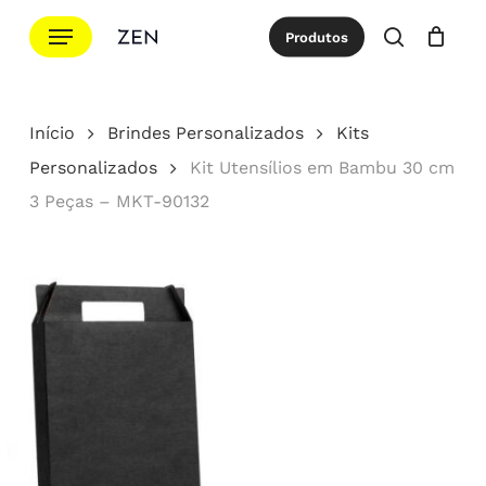
Ir
Menu
Produtos
para
procurar
Cotação
Close
Cart
o
conteúdo
Início
Brindes Personalizados
Kits
principal
Personalizados
Kit Utensílios em Bambu 30 cm
3 Peças – MKT-90132