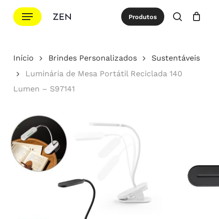
Ir
Menu
Produtos
para
procurar
Cotação
Close
Cart
o
conteúdo
Início
Brindes Personalizados
Sustentáveis
principal
Luminária de Mesa Portátil Reciclada 140
Lumen – S97141