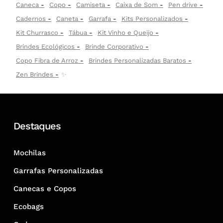
Caneca
Copo
Camiseta
Caixa de Som
Pen drive
Cadernos
Caneta
Garrafa
Kits Personalizados
Kit Churrasco
Tábua
Kit Vinho e Queijo
Brindes Ecológicos
Brinde Corporativo
Copo Fibra de Arroz
Brindes Personalizadas Baratos
Zen Brindes
✨
Destaques
Mochilas
Garrafas Personalizadas
Canecas e Copos
Ecobags