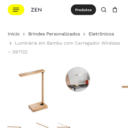
Ir
Menu
Produtos
para
procurar
Cotação
Close
Cart
o
conteúdo
Início
Brindes Personalizados
Eletrônicos
principal
Luminária em Bambu com Carregador Wireless
– S97122