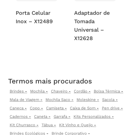
Porta Celular
Adaptador de
Inox – X12489
Tomada
Universal –
X12628
Termos mais procurados
Brindes
Mochila
Chaveiro
Cordão
Bolsa Térmica
Mala de Viagem
Mochila Saco
Moleskine
Sacola
Caneca
Copo
Camiseta
Caixa de Som
Pen drive
Cadernos
Caneta
Garrafa
Kits Personalizados
Kit Churrasco
Tábua
Kit Vinho e Queijo
Brindes Ecológicos
Brinde Corporativo