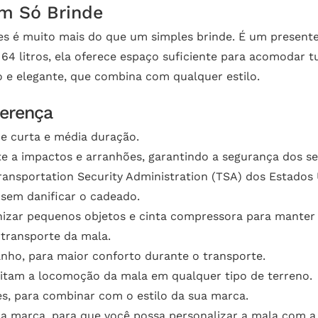
um Só Brinde
es é muito mais do que um simples brinde. É um present
64 litros, ela oferece espaço suficiente para acomodar t
 e elegante, que combina com qualquer estilo.
ferença
 de curta e média duração.
te a impactos e arranhões, garantindo a segurança dos s
nsportation Security Administration (TSA) dos Estados 
 sem danificar o cadeado.
nizar pequenos objetos e cinta compressora para manter 
 transporte da mala.
nho, para maior conforto durante o transporte.
litam a locomoção da mala em qualquer tipo de terreno.
es, para combinar com o estilo da sua marca.
a marca, para que você possa personalizar a mala com a 