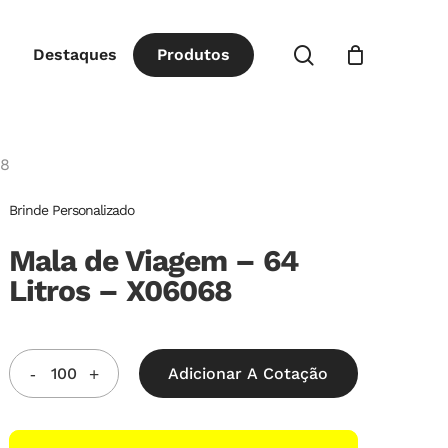
Close
procurar
Destaques
P
r
o
d
u
t
o
s
Cart
68
Brinde Personalizado
Mala de Viagem – 64
Litros – X06068
Adicionar A Cotação