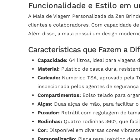
Funcionalidade e Estilo em 
A Mala de Viagem Personalizada da Zen Brind
clientes e colaboradores. Com capacidade de 
Além disso, a mala possui um design moderno
Características que Fazem a Di
Capacidade:
64 litros, ideal para viagens
Material:
Plástico de casca dura, resisten
Cadeado:
Numérico TSA, aprovado pela Tra
inspecionada pelos agentes de segurança
Compartimentos:
Bolso telado para orga
Alças:
Duas alças de mão, para facilitar o
Puxador:
Retrátil com regulagem de tama
Rodinhas:
Quatro rodinhas 360º, que faci
Cor:
Disponível em diversas cores vibrant
Personalização:
Placa para logotipo da su