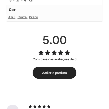
16 × 37 × 47 cm
Cor
Azul
,
Cinza
,
Preto
5.00
Com base nas avaliações de 6
Avaliação
de
5.00
5
Avaliar o produto