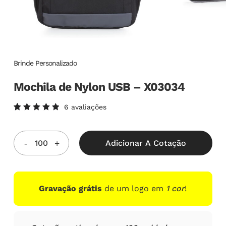
Brinde Personalizado
Mochila de Nylon USB – X03034
6
avaliações
Avaliado
6
como
5.00
de
5, com
Adicionar A Cotação
baseado
em
avaliações
de
clientes
Gravação grátis
de um logo em
1 cor
!