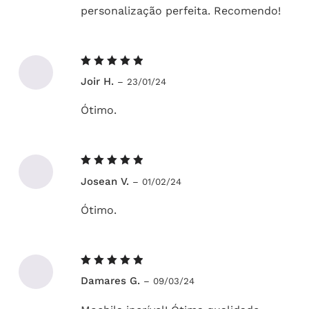
personalização perfeita. Recomendo!
Avaliação
Joir H.
–
23/01/24
5
de 5
Ótimo.
Avaliação
Josean V.
–
01/02/24
5
de 5
Ótimo.
Avaliação
Damares G.
–
09/03/24
5
de 5