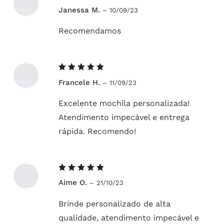
Avaliação
Janessa M.
–
10/09/23
5
de 5
Recomendamos
Avaliação
Francele H.
–
11/09/23
5
de 5
Excelente mochila personalizada!
Atendimento impecável e entrega
rápida. Recomendo!
Avaliação
Aime O.
–
21/10/23
5
de 5
Brinde personalizado de alta
qualidade, atendimento impecável e