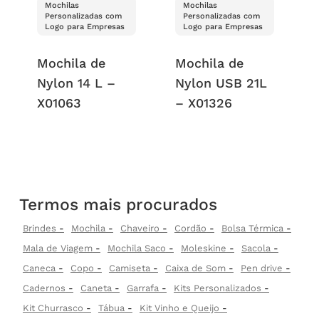
Mochilas
Mochilas
Personalizadas com
Personalizadas com
Logo para Empresas
Logo para Empresas
Mochila de
Mochila de
Nylon 14 L –
Nylon USB 21L
X01063
– X01326
Termos mais procurados
Brindes
Mochila
Chaveiro
Cordão
Bolsa Térmica
Mala de Viagem
Mochila Saco
Moleskine
Sacola
Caneca
Copo
Camiseta
Caixa de Som
Pen drive
Cadernos
Caneta
Garrafa
Kits Personalizados
Kit Churrasco
Tábua
Kit Vinho e Queijo