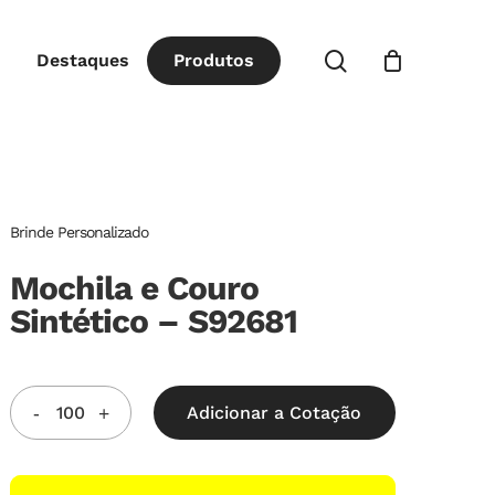
Close
procurar
Destaques
P
r
o
d
u
t
o
s
Cart
Brinde Personalizado
Mochila e Couro
Sintético – S92681
Adicionar a Cotação