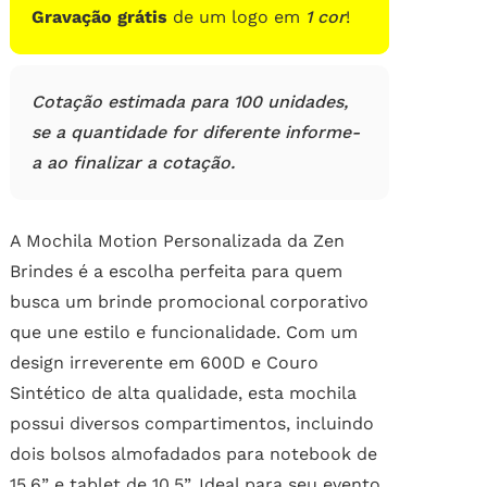
Gravação grátis
de um logo em
1 cor
!
Cotação estimada para 100 unidades,
se a quantidade for diferente informe-
a ao finalizar a cotação.
A Mochila Motion Personalizada da Zen
Brindes é a escolha perfeita para quem
busca um brinde promocional corporativo
que une estilo e funcionalidade. Com um
design irreverente em 600D e Couro
Sintético de alta qualidade, esta mochila
possui diversos compartimentos, incluindo
dois bolsos almofadados para notebook de
15,6” e tablet de 10,5”. Ideal para seu evento,