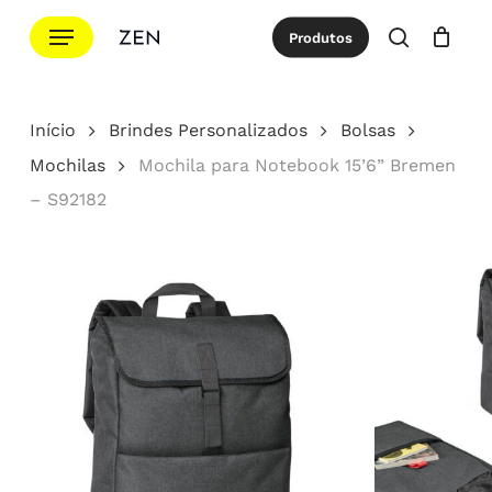
Ir
Menu
Produtos
para
procurar
Cotação
Close
Cart
o
conteúdo
Início
Brindes Personalizados
Bolsas
principal
Mochilas
Mochila para Notebook 15’6” Bremen
– S92182