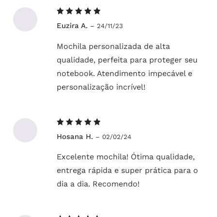
Avaliação
Euzira A.
–
24/11/23
5
de 5
Mochila personalizada de alta
qualidade, perfeita para proteger seu
notebook. Atendimento impecável e
personalização incrível!
Avaliação
Hosana H.
–
02/02/24
5
de 5
Excelente mochila! Ótima qualidade,
entrega rápida e super prática para o
dia a dia. Recomendo!