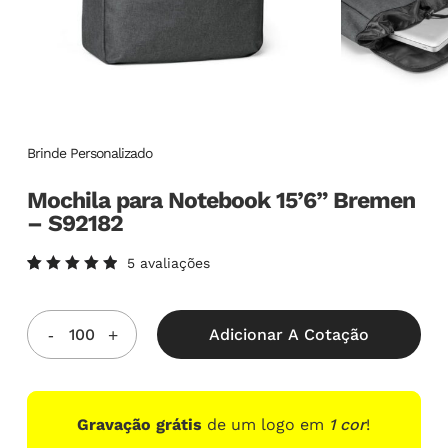
Brinde Personalizado
Mochila para Notebook 15’6” Bremen
– S92182
5
avaliações
Avaliado
5
como
5.00
de
5, com
Adicionar A Cotação
baseado
em
avaliações
de
clientes
Gravação grátis
de um logo em
1 cor
!