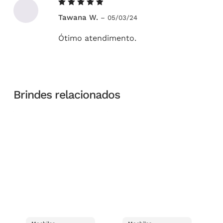
Avaliação
Tawana W.
–
05/03/24
5
de 5
Ótimo atendimento.
Brindes relacionados