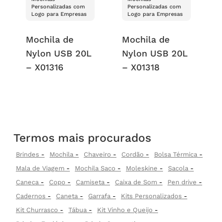
Personalizadas com
Personalizadas com
Logo para Empresas
Logo para Empresas
Mochila de
Mochila de
Nylon USB 20L
Nylon USB 20L
– X01316
– X01318
Termos mais procurados
Brindes
Mochila
Chaveiro
Cordão
Bolsa Térmica
Mala de Viagem
Mochila Saco
Moleskine
Sacola
Caneca
Copo
Camiseta
Caixa de Som
Pen drive
Cadernos
Caneta
Garrafa
Kits Personalizados
Kit Churrasco
Tábua
Kit Vinho e Queijo