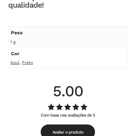
qualidade!
Peso
1 g
Cor
Azul
,
Preto
5.00
Com base nas avaliações de 5
Avaliação
de
5.00
5
Avaliar o produto