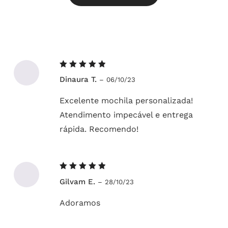
Avaliação
Dinaura T.
–
06/10/23
5
de 5
Excelente mochila personalizada!
Atendimento impecável e entrega
rápida. Recomendo!
Avaliação
Gilvam E.
–
28/10/23
5
de 5
Adoramos