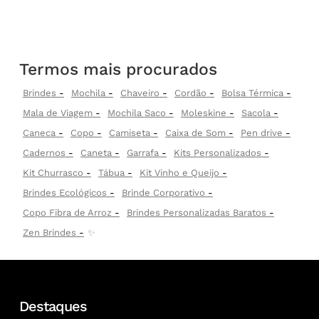
Termos mais procurados
Brindes
Mochila
Chaveiro
Cordão
Bolsa Térmica
Mala de Viagem
Mochila Saco
Moleskine
Sacola
Caneca
Copo
Camiseta
Caixa de Som
Pen drive
Cadernos
Caneta
Garrafa
Kits Personalizados
Kit Churrasco
Tábua
Kit Vinho e Queijo
Brindes Ecológicos
Brinde Corporativo
Copo Fibra de Arroz
Brindes Personalizadas Baratos
Zen Brindes
✨
Destaques