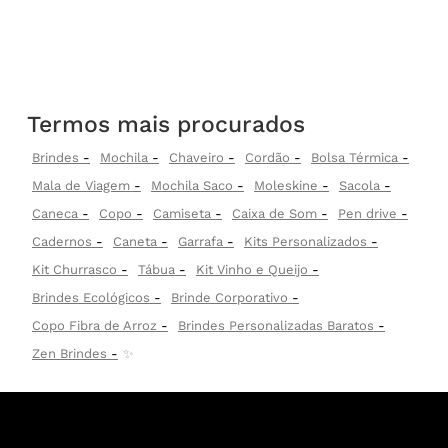
Termos mais procurados
Brindes
Mochila
Chaveiro
Cordão
Bolsa Térmica
Mala de Viagem
Mochila Saco
Moleskine
Sacola
Caneca
Copo
Camiseta
Caixa de Som
Pen drive
Cadernos
Caneta
Garrafa
Kits Personalizados
Kit Churrasco
Tábua
Kit Vinho e Queijo
Brindes Ecológicos
Brinde Corporativo
Copo Fibra de Arroz
Brindes Personalizadas Baratos
Zen Brindes
✨