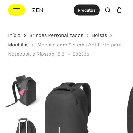
Ir
Menu
Produtos
para
procurar
Cotação
Close
Cart
o
conteúdo
Início
Brindes Personalizados
Bolsas
principal
Mochilas
Mochila com Sistema Antifurto para
Notebook e Ripstop 15.6″ – S92336