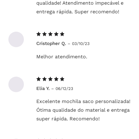
qualidade! Atendimento impecável e
entrega rápida. Super recomendo!
Avaliação
Cristopher Q.
–
03/10/23
5
de 5
Melhor atendimento.
Avaliação
Elia Y.
–
06/12/23
5
de 5
Excelente mochila saco personalizada!
Ótima qualidade do material e entrega
super rápida. Recomendo!