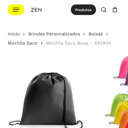
Ir
Menu
Produtos
para
procurar
Cotação
Close
Cart
o
conteúdo
Início
Brindes Personalizados
Bolsas
principal
Mochila Saco
Mochila Saco Boxp – S92904