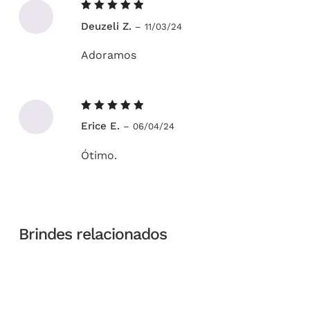
Avaliação
Deuzeli Z.
–
11/03/24
5
de 5
Adoramos
Avaliação
Erice E.
–
06/04/24
5
de 5
Ótimo.
Brindes relacionados