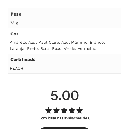
Peso
33 g
Cor
Amarelo
,
Azul
,
Azul Claro
,
Azul Marinho
,
Branco
,
Laranja
,
Preto
,
Rosa
,
Roxo
,
Verde
,
Vermelho
Certificado
REACH
5.00
Com base nas avaliações de 6
Avaliação
de
5.00