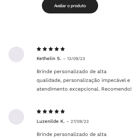
5
Avaliar o produto
Avaliação
Kethelin S.
–
13/09/23
5
de 5
Brinde personalizado de alta
qualidade, personalização impecável e
atendimento excepcional. Recomendo!
Avaliação
Luzenilde K.
–
27/09/23
5
de 5
Brinde personalizado de alta