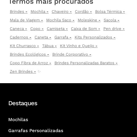
Termos mais procurados
Brindes
Mochila
Chaveiro
Cordão
Bolsa Térmica
Mala de Viagem
Mochila Saco
Moleskine
Sacola
Caneca
Copo
Camiseta
Caixa de Som
Pen drive
Cadernos
Caneta
Garrafa
Kits Personalizados
Kit Churrasco
Tábua
Kit Vinho e Queijo
Brindes Ecológicos
Brinde Corporativo
Copo Fibra de Arroz
Brindes Personalizadas Baratos
Zen Brindes
✨
Destaques
Mochilas
Garrafas Personalizadas