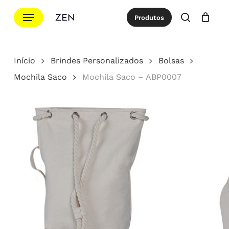
Ir
Menu
Produtos
para
procurar
Cotação
Close
Cart
o
conteúdo
Início
Brindes Personalizados
Bolsas
principal
Mochila Saco
Mochila Saco – ABP0007