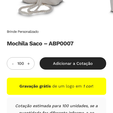
Brinde Personalizado
Mochila Saco – ABP0007
Adicionar a Cotação
Gravação grátis
de um logo em
1 cor
!
Cotação estimada para 100 unidades, se a
quantidade for diferente informe-a ao