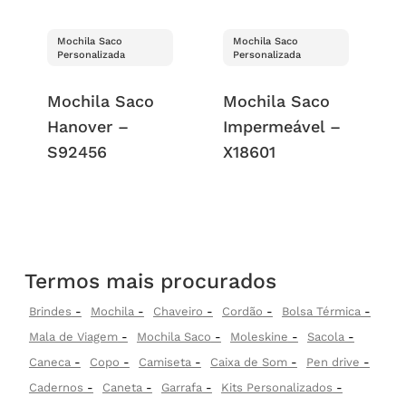
Mochila Saco
Mochila Saco
Personalizada
Personalizada
Mochila Saco
Mochila Saco
Hanover –
Impermeável –
S92456
X18601
Termos mais procurados
Brindes
Mochila
Chaveiro
Cordão
Bolsa Térmica
Mala de Viagem
Mochila Saco
Moleskine
Sacola
Caneca
Copo
Camiseta
Caixa de Som
Pen drive
Cadernos
Caneta
Garrafa
Kits Personalizados