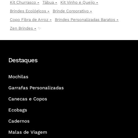
Kit Churrasco
Tábua
Kit Vinho e Queijo
Brindes Ecológicos
Brinde Corporativo
Copo Fibra de Arroz
Brindes Personalizadas Baratos
Zen Brindes
✨
Destaques
Mochilas
Garrafas Personalizadas
Canecas e Copos
Ecobags
Cadernos
Malas de Viagem