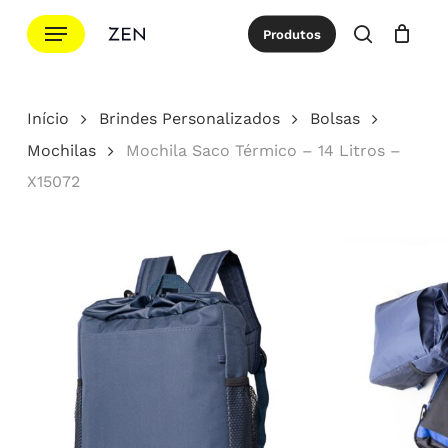
Ir
Menu
Produtos
para
procurar
Cotação
Close
Cart
o
conteúdo
Início
Brindes Personalizados
Bolsas
principal
Mochilas
Mochila Saco Térmico – 14 Litros –
X15072