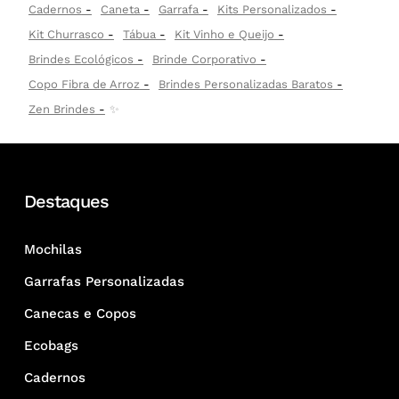
Cadernos
Caneta
Garrafa
Kits Personalizados
Kit Churrasco
Tábua
Kit Vinho e Queijo
Brindes Ecológicos
Brinde Corporativo
Copo Fibra de Arroz
Brindes Personalizadas Baratos
Zen Brindes
✨
Destaques
Mochilas
Garrafas Personalizadas
Canecas e Copos
Ecobags
Cadernos