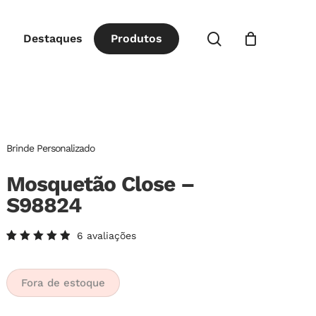
Close
procurar
Destaques
P
r
o
d
u
t
o
s
Cart
Brinde Personalizado
Mosquetão Close –
S98824
6
avaliações
Avaliado
6
como
5.00
de
5, com
Fora de estoque
baseado
em
avaliações