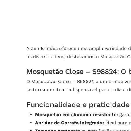
A Zen Brindes oferece uma ampla variedade d
os diversos itens, destacamos o Mosquetão Cl
Mosquetão Close – S98824: O b
O Mosquetão Close – S98824 é um brinde vers
se torna um item indispensável para o dia a dia
Funcionalidade e praticidad
Mosquetão em alumínio resistente:
garan
Abridor de Garrafa
integrado:
ideal para 
Tamanho compacto e leve:
facilita o tra