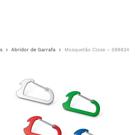
Cotação
s
Abridor de Garrafa
Mosquetão Close – S98824
echar.