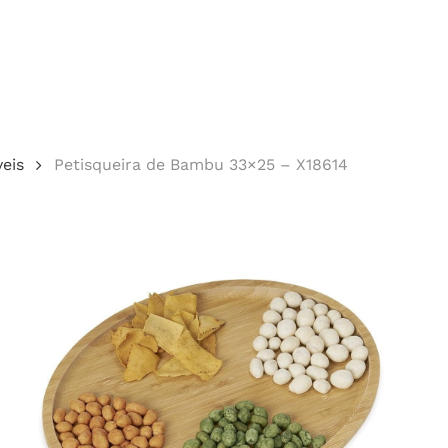
Cotação
eis
Petisqueira de Bambu 33×25 – X18614
echar.