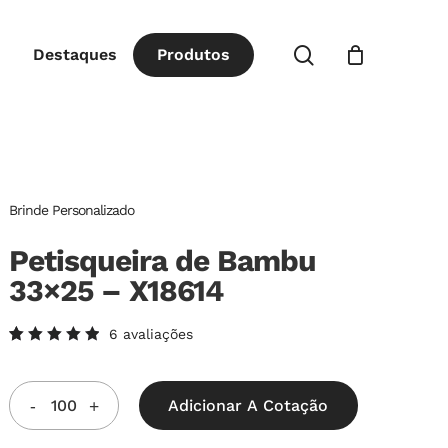
Close
procurar
Destaques
P
r
o
d
u
t
o
s
Cart
Brinde Personalizado
Petisqueira de Bambu
33×25 – X18614
6
avaliações
Avaliado
6
como
5.00
de
5, com
Adicionar A Cotação
baseado
em
avaliações