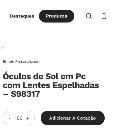
Close
procurar
Destaques
P
r
o
d
u
t
o
s
Cart
17
Brinde Personalizado
Óculos de Sol em Pc
com Lentes Espelhadas
– S98317
Adicionar A Cotação