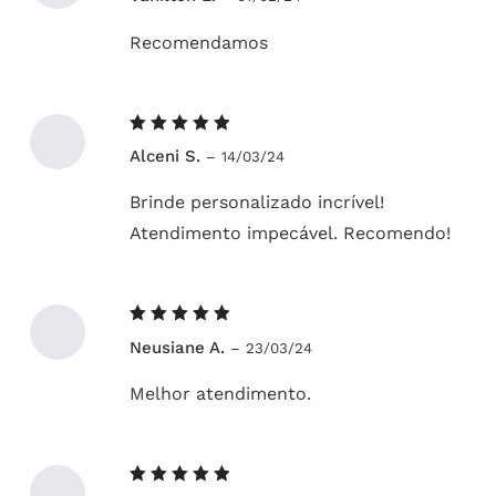
5
Recomendamos
Avaliação
Alceni S.
–
14/03/24
5
de 5
Brinde personalizado incrível!
Atendimento impecável. Recomendo!
Avaliação
Neusiane A.
–
23/03/24
5
de 5
Melhor atendimento.
Avaliação