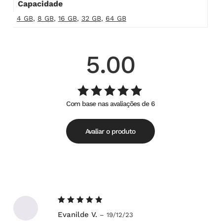
Capacidade
4 GB
,
8 GB
,
16 GB
,
32 GB
,
64 GB
5.00
Com base nas avaliações de 6
Avaliação
de
5.00
5
Avaliar o produto
Avaliação
Evanilde V.
–
19/12/23
5
de 5