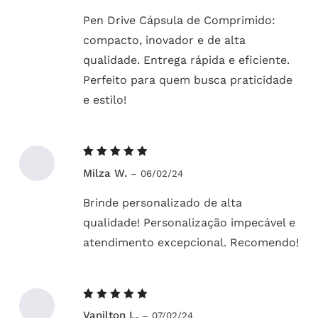
Pen Drive Cápsula de Comprimido:
compacto, inovador e de alta
qualidade. Entrega rápida e eficiente.
Perfeito para quem busca praticidade
e estilo!
Avaliação
Milza W.
–
06/02/24
5
de 5
Brinde personalizado de alta
qualidade! Personalização impecável e
atendimento excepcional. Recomendo!
Avaliação
Vanilton L.
–
07/02/24
de 5