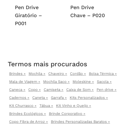
Pen Drive
Pen Drive
Giratório –
Chave – P020
P001
Termos mais procurados
Brindes
Mochila
Chaveiro
Cordão
Bolsa Térmica
Mala de Viagem
Mochila Saco
Moleskine
Sacola
Caneca
Copo
Camiseta
Caixa de Som
Pen drive
Cadernos
Caneta
Garrafa
Kits Personalizados
Kit Churrasco
Tábua
Kit Vinho e Queijo
Brindes Ecológicos
Brinde Corporativo
Copo Fibra de Arroz
Brindes Personalizadas Baratos