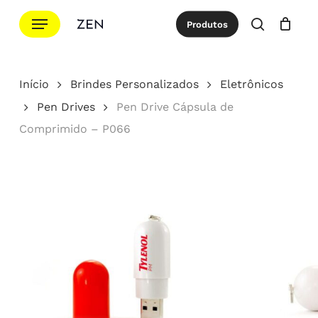
Ir
Menu
Produtos
para
procurar
Cotação
Close
Cart
o
conteúdo
Início
Brindes Personalizados
Eletrônicos
principal
Pen Drives
Pen Drive Cápsula de
Comprimido – P066