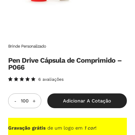
Brinde Personalizado
Pen Drive Cápsula de Comprimido –
P066
6
avaliações
Avaliado
6
como
5.00
de
5, com
Adicionar A Cotação
baseado
em
avaliações
de
clientes
Gravação grátis
de um logo em
1 cor
!