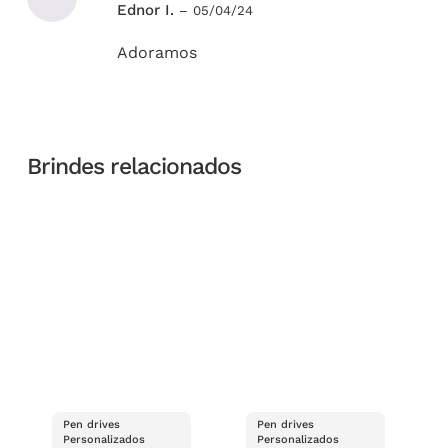
Ednor I.
–
05/04/24
5
de 5
Adoramos
Brindes relacionados
Pen drives
Pen drives
Personalizados
Personalizados