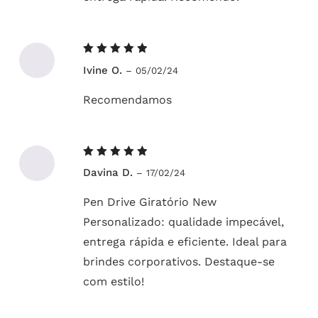
Avaliação
Ivine O.
–
05/02/24
5
de 5
Recomendamos
Avaliação
Davina D.
–
17/02/24
5
de 5
Pen Drive Giratório New
Personalizado: qualidade impecável,
entrega rápida e eficiente. Ideal para
brindes corporativos. Destaque-se
com estilo!