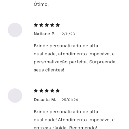
Ótimo.
Avaliação
Natiane P.
–
12/11/23
5
de 5
Brinde personalizado de alta
qualidade, atendimento impecável e
personalização perfeita. Surpreenda
seus clientes!
Avaliação
Desuita M.
–
25/01/24
5
de 5
Brinde personalizado de alta
qualidade! Atendimento impecável e
entrega rápida. Recomendo!