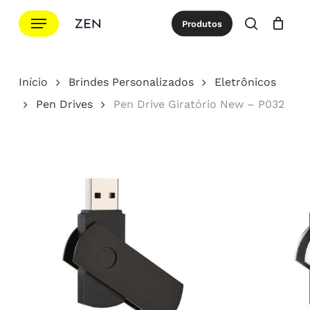
Ir
Menu
Produtos
para
procurar
Cotação
Close
Cart
o
conteúdo
Início
Brindes Personalizados
Eletrônicos
principal
Pen Drives
Pen Drive Giratório New – P032