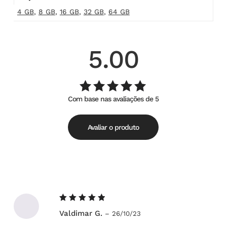
4 GB
,
8 GB
,
16 GB
,
32 GB
,
64 GB
5.00
Com base nas avaliações de 5
Avaliação
de
5.00
5
Avaliar o produto
Avaliação
Valdimar G.
–
26/10/23
5
de 5