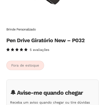
Brinde Personalizado
Pen Drive Giratório New – P032
5
avaliações
Avaliado
5
como
5.00
de
5, com
Fora de estoque
baseado
em
avaliações
de
clientes
🔔 Avise-me quando chegar
Receba um aviso quando chegar ou tire dúvidas