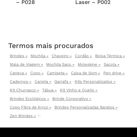
– P028
Laser – P002
Termos mais procurados
Brindes
Mochila
Chaveiro
Cordão
Bolsa Térmica
Mala de Viagem
Mochila Saco
Moleskine
Sacola
Caneca
Copo
Camiseta
Caixa de Som
Pen drive
Cadernos
Caneta
Garrafa
Kits Personalizados
Kit Churrasco
Tábua
Kit Vinho e Queijo
Brindes Ecológicos
Brinde Corporativo
Copo Fibra de Arroz
Brindes Personalizadas Baratos
Zen Brindes
✨