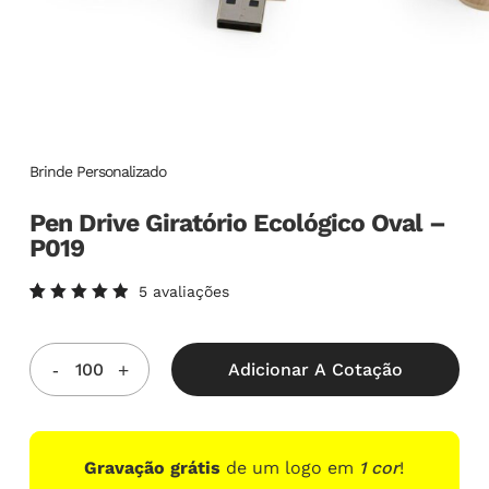
Brinde Personalizado
Pen Drive Giratório Ecológico Oval –
P019
5
avaliações
Avaliado
5
como
5.00
de
5, com
Adicionar A Cotação
baseado
em
avaliações
de
clientes
Gravação grátis
de um logo em
1 cor
!