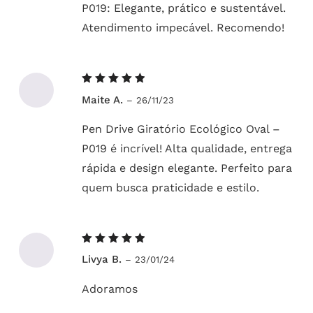
P019: Elegante, prático e sustentável.
Atendimento impecável. Recomendo!
Avaliação
Maite A.
–
26/11/23
5
de 5
Pen Drive Giratório Ecológico Oval –
P019 é incrível! Alta qualidade, entrega
rápida e design elegante. Perfeito para
quem busca praticidade e estilo.
Avaliação
Livya B.
–
23/01/24
5
de 5
Adoramos