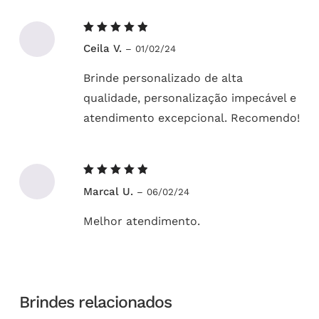
Avaliação
Ceila V.
–
01/02/24
5
de 5
Brinde personalizado de alta
qualidade, personalização impecável e
atendimento excepcional. Recomendo!
Avaliação
Marcal U.
–
06/02/24
5
de 5
Melhor atendimento.
Brindes relacionados