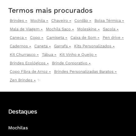
Termos mais procurados
Brindes
Mochila
Chaveiro
Cordão
Bolsa Térmica
Mala de Viagem
Mochila Saco
Moleskine
Sacola
Caneca
Copo
Camiseta
Caixa de Som
Pen drive
Cadernos
Caneta
Garrafa
Kits Personalizados
Kit Churrasco
Tábua
Kit Vinho e Queijo
Brindes Ecológicos
Brinde Corporativo
Copo Fibra de Arroz
Brindes Personalizadas Baratos
Zen Brindes
✨
Destaques
Mochilas