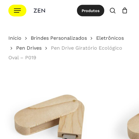
Ir
Menu
Produtos
para
procurar
Cotação
Close
Cart
o
conteúdo
Início
Brindes Personalizados
Eletrônicos
principal
Pen Drives
Pen Drive Giratório Ecológico
Oval – P019