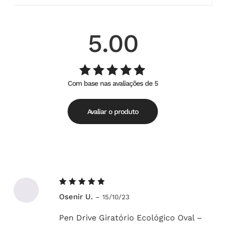
5.00
Com base nas avaliações de 5
Avaliação
de
5.00
5
Avaliar o produto
Avaliação
Osenir U.
–
15/10/23
5
de 5
Pen Drive Giratório Ecológico Oval –