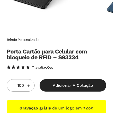
Brinde Personalizado
Porta Cartão para Celular com
bloqueio de RFID – S93334
7
avaliações
Avaliado
7
como
5.00
de
5, com
Adicionar A Cotação
baseado
em
avaliações
de
clientes
Gravação grátis
de um logo em
1 cor
!