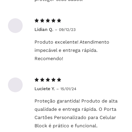
Avaliação
Lidian Q.
–
09/12/23
5
de 5
Produto excelente! Atendimento
impecável e entrega rápida.
Recomendo!
Avaliação
Luciete Y.
–
15/01/24
5
de 5
Proteção garantida! Produto de alta
qualidade e entrega rápida. O Porta
Cartões Personalizado para Celular
Block é prático e funcional.