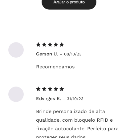
5
Avaliar o produto
Avaliação
Gerson U.
–
08/10/23
5
de 5
Recomendamos
Avaliação
Edvirges K.
–
31/10/23
5
de 5
Brinde personalizado de alta
qualidade, com bloqueio RFID e
fixação autocolante. Perfeito para
proteger seus dados!