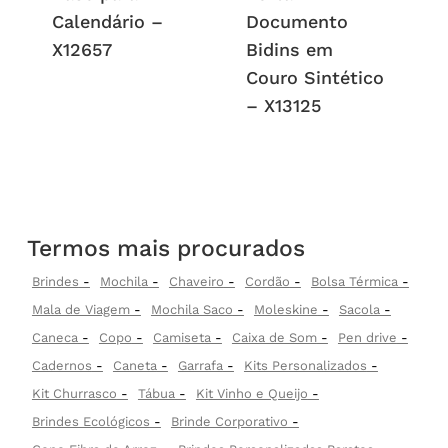
Calendário –
Documento
X12657
Bidins em
Couro Sintético
– X13125
Termos mais procurados
Brindes
Mochila
Chaveiro
Cordão
Bolsa Térmica
Mala de Viagem
Mochila Saco
Moleskine
Sacola
Caneca
Copo
Camiseta
Caixa de Som
Pen drive
Cadernos
Caneta
Garrafa
Kits Personalizados
Kit Churrasco
Tábua
Kit Vinho e Queijo
Brindes Ecológicos
Brinde Corporativo