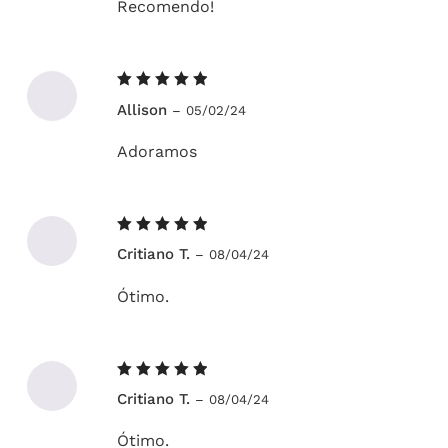
Recomendo!
Avaliação
Allison
–
05/02/24
5
de 5
Adoramos
Avaliação
Critiano T.
–
08/04/24
5
de 5
Ótimo.
Avaliação
Critiano T.
–
08/04/24
5
de 5
Ótimo.