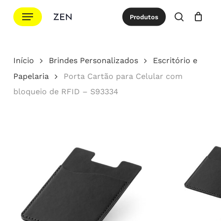
Ir
Menu
Produtos
para
procurar
Cotação
Close
Cart
o
conteúdo
Início
Brindes Personalizados
Escritório e
principal
Papelaria
Porta Cartão para Celular com
bloqueio de RFID – S93334