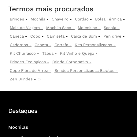
Termos mais procurados
Brindes
Mochila
Chaveiro
Cordão
Bolsa Térmica
Mala de Viagem
Mochila Saco
Moleskine
Sacola
Caneca
Copo
Camiseta
Caixa de Som
Pen drive
Cadernos
Caneta
Garrafa
Kits Personalizados
Kit Churrasco
Tábua
Kit Vinho e Queijo
Brindes Ecológicos
Brinde Corporativo
Copo Fibra de Arroz
Brindes Personalizadas Baratos
Zen Brindes
✨
Destaques
Mochilas