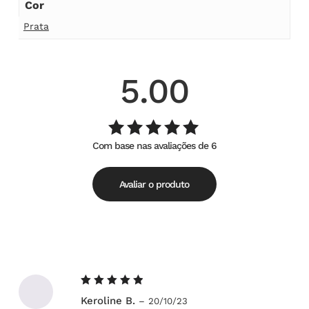
Cor
Prata
5.00
Com base nas avaliações de 6
Avaliação
de
5.00
5
Avaliar o produto
Avaliação
Keroline B.
–
20/10/23
5
de 5