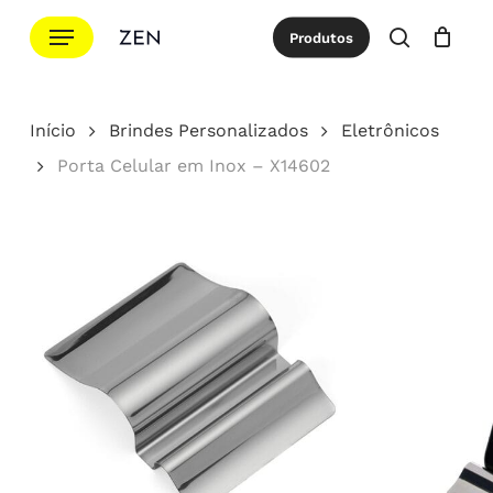
Ir
Menu
Produtos
para
procurar
Cotação
Close
Cart
o
conteúdo
Início
Brindes Personalizados
Eletrônicos
principal
Porta Celular em Inox – X14602