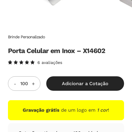
Brinde Personalizado
Porta Celular em Inox – X14602
6
avaliações
Avaliado
6
como
5.00
de
5, com
Adicionar a Cotação
baseado
em
avaliações
de
clientes
Gravação grátis
de um logo em
1 cor
!