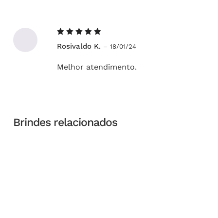
Avaliação
Rosivaldo K.
–
18/01/24
5
de 5
Melhor atendimento.
Brindes relacionados