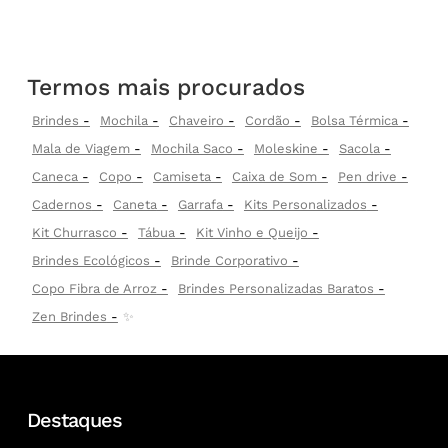
Termos mais procurados
Brindes
Mochila
Chaveiro
Cordão
Bolsa Térmica
Mala de Viagem
Mochila Saco
Moleskine
Sacola
Caneca
Copo
Camiseta
Caixa de Som
Pen drive
Cadernos
Caneta
Garrafa
Kits Personalizados
Kit Churrasco
Tábua
Kit Vinho e Queijo
Brindes Ecológicos
Brinde Corporativo
Copo Fibra de Arroz
Brindes Personalizadas Baratos
Zen Brindes
✨
Destaques