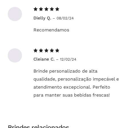
Avaliação
Dielly Q.
–
08/02/24
5
de 5
Recomendamos
Avaliação
Cleiane C.
–
12/02/24
5
de 5
Brinde personalizado de alta
qualidade, personalização impecável e
atendimento excepcional. Perfeito
para manter suas bebidas frescas!
Brindes relacionados