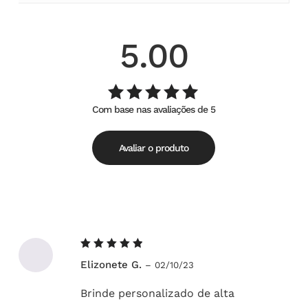
5.00
Com base nas avaliações de 5
Avaliação
de
5.00
5
Avaliar o produto
Avaliação
Elizonete G.
–
02/10/23
5
de 5
Brinde personalizado de alta