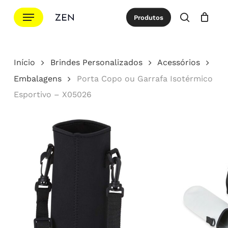
Ir
Menu
Produtos
para
procurar
Cotação
Close
Cart
o
conteúdo
Início
Brindes Personalizados
Acessórios
principal
Embalagens
Porta Copo ou Garrafa Isotérmico
Esportivo – X05026