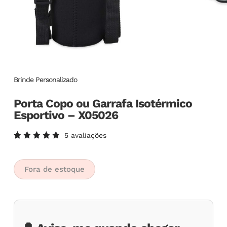
Brinde Personalizado
Porta Copo ou Garrafa Isotérmico
Esportivo – X05026
5
avaliações
Avaliado
5
como
5.00
de
5, com
Fora de estoque
baseado
em
avaliações
de
clientes