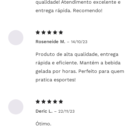
qualidade! Atendimento excelente e
entrega rápida. Recomendo!
Avaliação
Roseneide M.
–
14/10/23
5
de 5
Produto de alta qualidade, entrega
rápida e eficiente. Mantém a bebida
gelada por horas. Perfeito para quem
pratica esportes!
Avaliação
Deric L.
–
22/11/23
5
de 5
Ótimo.