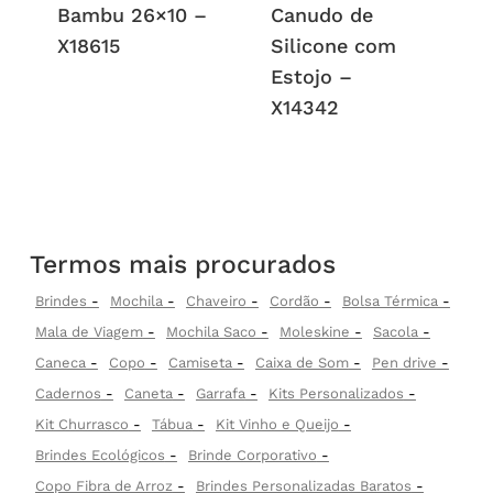
Bambu 26×10 –
Canudo de
X18615
Silicone com
Estojo –
X14342
Termos mais procurados
Brindes
Mochila
Chaveiro
Cordão
Bolsa Térmica
Mala de Viagem
Mochila Saco
Moleskine
Sacola
Caneca
Copo
Camiseta
Caixa de Som
Pen drive
Cadernos
Caneta
Garrafa
Kits Personalizados
Kit Churrasco
Tábua
Kit Vinho e Queijo
Brindes Ecológicos
Brinde Corporativo
Copo Fibra de Arroz
Brindes Personalizadas Baratos