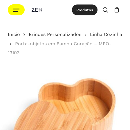
Ir
Menu
Produtos
para
procurar
Cotação
Close
Cart
o
conteúdo
Início
Brindes Personalizados
Linha Cozinha
principal
Porta-objetos em Bambu Coração – MPO-
13103