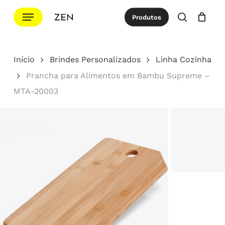
Ir
Menu
Produtos
para
procurar
Cotação
Close
Cart
o
conteúdo
Início
Brindes Personalizados
Linha Cozinha
principal
Prancha para Alimentos em Bambu Supreme –
MTA-20003