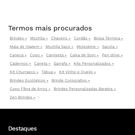
Termos mais procurados
Brindes
Mochila
Chaveiro
Cordão
Bolsa Térmica
Mala de Viagem
Mochila Saco
Moleskine
Sacola
Caneca
Copo
Camiseta
Caixa de Som
Pen drive
Cadernos
Caneta
Garrafa
Kits Personalizados
Kit Churrasco
Tábua
Kit Vinho e Queijo
Brindes Ecológicos
Brinde Corporativo
Copo Fibra de Arroz
Brindes Personalizadas Baratos
Zen Brindes
✨
Destaques