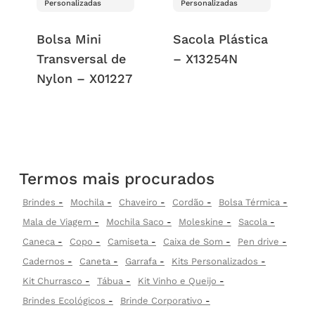
Personalizadas
Personalizadas
Bolsa Mini
Sacola Plástica
Transversal de
– X13254N
Nylon – X01227
Termos mais procurados
Brindes
Mochila
Chaveiro
Cordão
Bolsa Térmica
Mala de Viagem
Mochila Saco
Moleskine
Sacola
Caneca
Copo
Camiseta
Caixa de Som
Pen drive
Cadernos
Caneta
Garrafa
Kits Personalizados
Kit Churrasco
Tábua
Kit Vinho e Queijo
Brindes Ecológicos
Brinde Corporativo