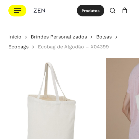
Ir
Menu
Produtos
para
procurar
Cotação
Close
Cart
o
conteúdo
Início
Brindes Personalizados
Bolsas
principal
Ecobags
Ecobag de Algodão – X04399