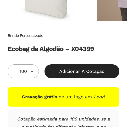
Brinde Personalizado
Ecobag de Algodão – X04399
Adicionar A Cotação
Gravação grátis
de um logo em
1 cor
!
Cotação estimada para 100 unidades, se a
quantidade for diferente informe-a ao