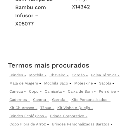
X14342
Bambu com
Infusor –
X05077
Termos mais procurados
Brindes
Mochila
Chaveiro
Cordão
Bolsa Térmica
Mala de Viagem
Mochila Saco
Moleskine
Sacola
Caneca
Copo
Camiseta
Caixa de Som
Pen drive
Cadernos
Caneta
Garrafa
Kits Personalizados
Kit Churrasco
Tábua
Kit Vinho e Queijo
Brindes Ecológicos
Brinde Corporativo
Copo Fibra de Arroz
Brindes Personalizadas Baratos