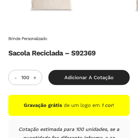
Brinde Personalizado
Sacola Reciclada – S92369
Adicionar A Cotação
Gravação grátis
de um logo em
1 cor
!
Cotação estimada para 100 unidades, se a
quantidade for diferente informe-a ao