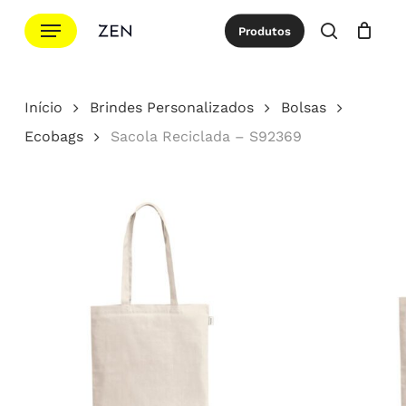
Ir
Menu
Produtos
para
procurar
Cotação
Close
Cart
o
conteúdo
Início
Brindes Personalizados
Bolsas
principal
Ecobags
Sacola Reciclada – S92369