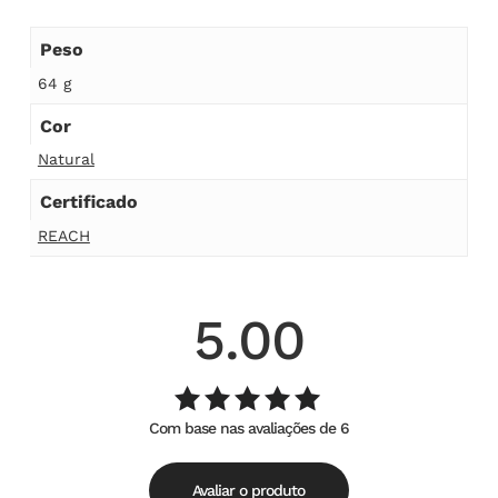
Peso
64 g
Cor
Natural
Certificado
REACH
5.00
Com base nas avaliações de 6
Avaliação
de
5.00
5
Avaliar o produto