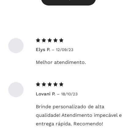
Avaliação
Elys P.
–
12/09/23
5
de 5
Melhor atendimento.
Avaliação
Lovani P.
–
18/10/23
5
de 5
Brinde personalizado de alta
qualidade! Atendimento impecável e
entrega rápida. Recomendo!