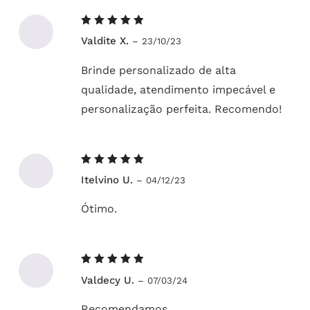
Avaliação
Valdite X.
–
23/10/23
5
de 5
Brinde personalizado de alta
qualidade, atendimento impecável e
personalização perfeita. Recomendo!
Avaliação
Itelvino U.
–
04/12/23
5
de 5
Ótimo.
Avaliação
Valdecy U.
–
07/03/24
5
de 5
Recomendamos