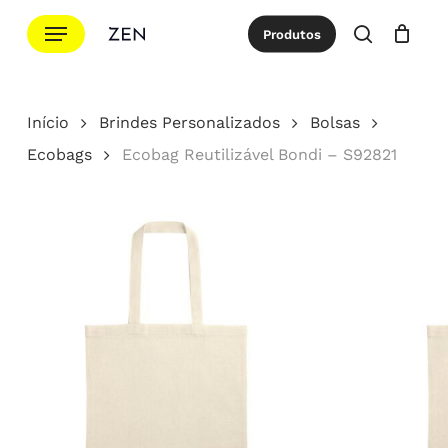
Ir
Menu
Produtos
para
procurar
Cotação
Close
Cart
o
conteúdo
Início
Brindes Personalizados
Bolsas
principal
Ecobags
Ecobag Reutilizável Bondi – S92821