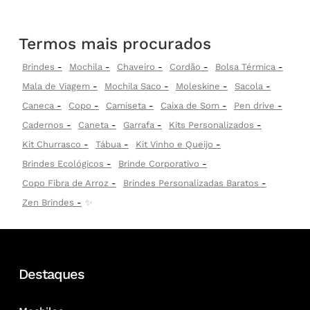
Termos mais procurados
Brindes
Mochila
Chaveiro
Cordão
Bolsa Térmica
Mala de Viagem
Mochila Saco
Moleskine
Sacola
Caneca
Copo
Camiseta
Caixa de Som
Pen drive
Cadernos
Caneta
Garrafa
Kits Personalizados
Kit Churrasco
Tábua
Kit Vinho e Queijo
Brindes Ecológicos
Brinde Corporativo
Copo Fibra de Arroz
Brindes Personalizadas Baratos
Zen Brindes
✨
Destaques